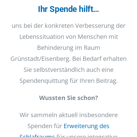
I-Betrieb
Ihr Spende hilft…
uns bei der konkreten Verbesserung der
Autismus
Lebenssituation von Menschen mit
Kontakt
Behinderung im Raum
Grünstadt/Eisenberg. Bei Bedarf erhalten
tageschau
Sie selbstverständlich auch eine
Spendenquittung für Ihren Beitrag.
Wussten Sie schon?
Wir sammeln aktuell insbesondere
Spenden für
Erweiterung des
Schlafraums
für unsere integrative