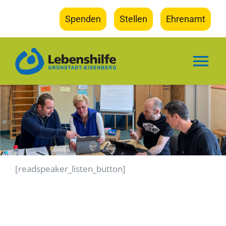
Zum
Spenden
Stellen
Ehrenamt
Inhalt
springen
Tog
Nav
Wir
Kinder
Freizeit
[readspeaker_listen_button]
Wohnen