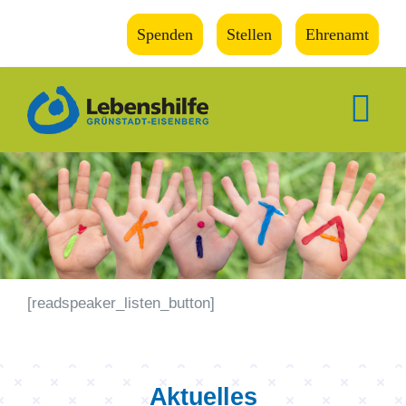
Zum
Spenden
Stellen
Ehrenamt
Inhalt
springen
Tog
Nav
Wir
Kinder
Freizeit
[readspeaker_listen_button]
Wohnen
Aktuelles