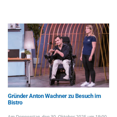
I-Betrieb
Autismus
Kontakt
tageschau
Gründer Anton Wachner zu Besuch im
Bistro
Am Donnerstag, den 30. Oktober 2025 um 19:00