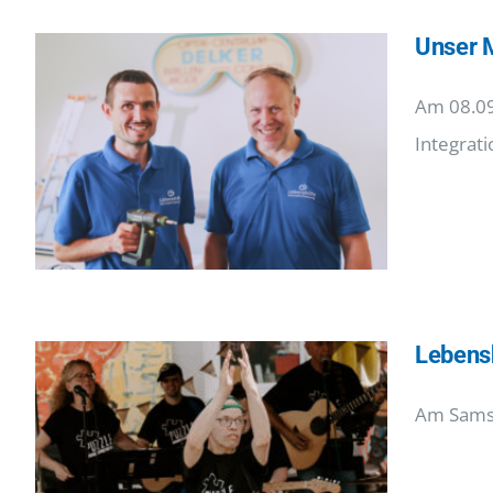
Unser 
Am 08.09
Integrat
Lebensh
Am Samst