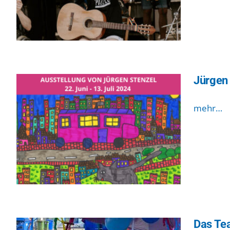
Jürgen
mehr…
Das Te