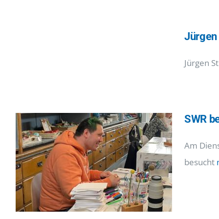
Jürgen 
Jürgen S
SWR bei
Am Diens
besucht